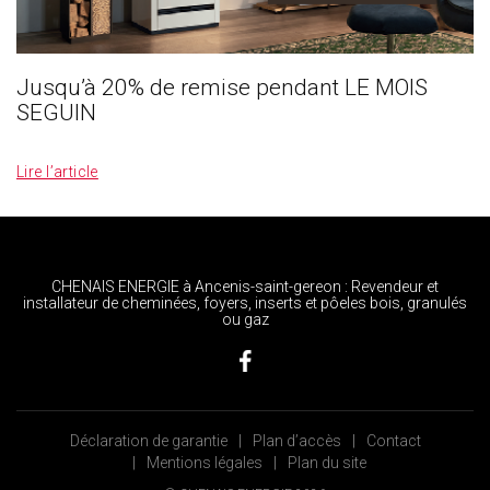
Jusqu’à 20% de remise pendant LE MOIS
SEGUIN
_
Lire l’article
CHENAIS ENERGIE à Ancenis-saint-gereon : Revendeur et
installateur de cheminées, foyers, inserts et pôeles bois, granulés
ou gaz
Déclaration de garantie
Plan d’accès
Contact
Mentions légales
Plan du site