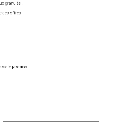
ux granulés !
 des offres
rons le
premier