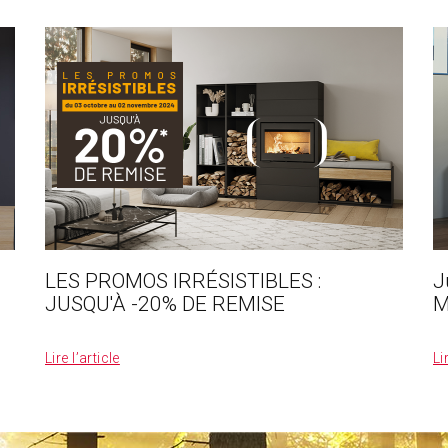
LES PROMOS IRRÉSISTIBLES :
J
JUSQU'À -20% DE REMISE
M
_
_
Lire l’article
Li