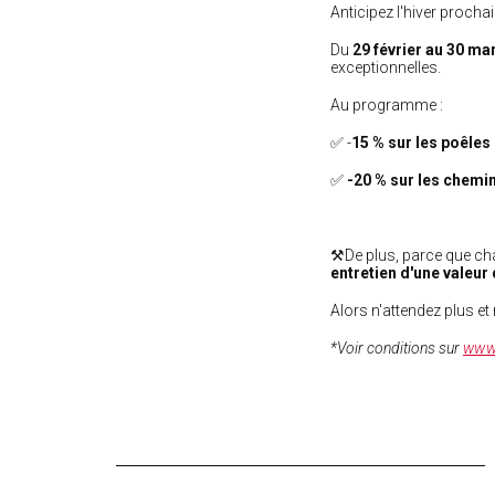
Anticipez l'hiver procha
Du
29 février au 30 ma
exceptionnelles.
Au programme :
✅ -
15 % sur les poêles
✅
-20 % sur les chemi
⚒️De plus, parce que ch
entretien d'une valeu
Alors n'attendez plus e
*Voir conditions sur
www.