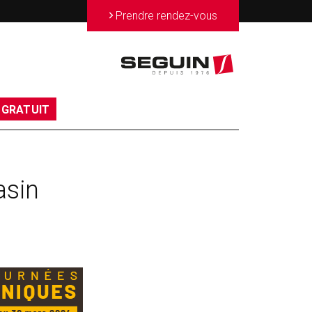
>
Prendre rendez-vous
 GRATUIT
asin